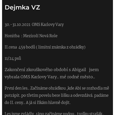
Dejmka VZ
30.-31.10.2021
OMS Karlovy Vary
Honitba : Mezirolí Nová Role
II.cena 459 bodů ( limitní známka z ohrádky)
11/24 psů
Zakončení zkouškového období s Abigail jsem
vybrala OMS Karlovy Vary.. mé rodné město..
První den les.. Začínáme ohrádkou ,kde Abi se rozhodla mě
potrápit. po třetím povelu bere lišku a odevzdává. padáme
do II. ceny.. A já si říkám hlavně dojít.
Les jsme zvládly ,ráno začínáme vodou.. trošku strašák..