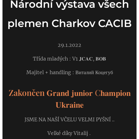
Národní výstava všech
plemen Charkov CACIB
29.1.2022
Třída mladých : V1 𝐉𝐂𝐀𝐂, 𝐁𝐎𝐁
Majitel + handling : Виталий Коцегуб
Zakončen
𝐆𝐫𝐚𝐧𝐝 𝐣𝐮𝐧𝐢𝐨𝐫 C𝐡𝐚𝐦𝐩𝐢𝐨𝐧
𝐔𝐤𝐫𝐚𝐢𝐧𝐞
JSME NA NAŠÍ VČELU VELMI PYŠNÍ ..
Velké díky Vitalij .