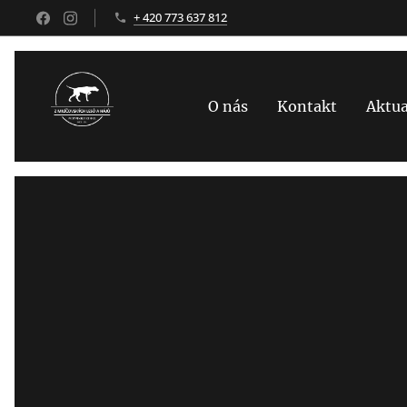
+ 420 773 637 812
O nás
Kontakt
Aktua