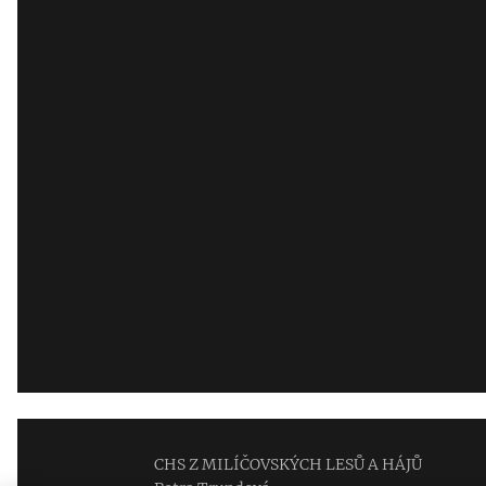
CHS Z MILÍČOVSKÝCH LESŮ A HÁJŮ