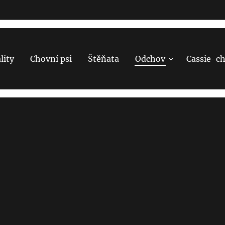
lity
Chovní psi
Štěňata
Odchov
Cassie-c