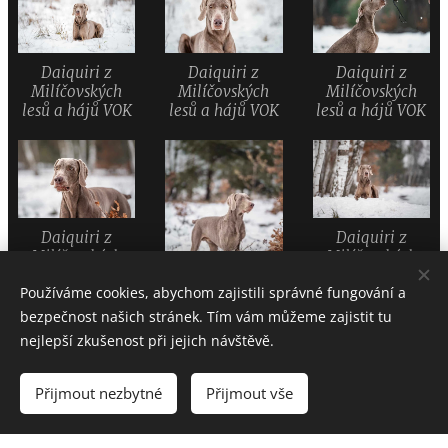
Daiquiri z
Daiquiri z
Daiquiri z
Milíčovských
Milíčovských
Milíčovských
lesů a hájů VOK
lesů a hájů VOK
lesů a hájů VOK
Daiquiri z
Daiquiri z
Milíčovských
Milíčovských
lesů a hájů VOK
lesů a hájů VOK
Používáme cookies, abychom zajistili správné fungování a
bezpečnost našich stránek. Tím vám můžeme zajistit tu
Daiquiri z
nejlepší zkušenost při jejich návštěvě.
Milíčovských
lesů a hájů VOK
Přijmout nezbytné
Přijmout vše