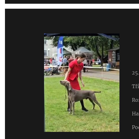
25
Tř
Ro
Ha
Po