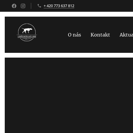
+ 420 773 637 812
O nás
Kontakt
Aktua