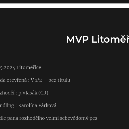
MVP Litoměř
.5.2024 Litoměřice
ída otevřená : V 1/2 - bez titulu
zhodčí : p.Vlasák (CR)
ndling : Karolína Fárková
dle pana rozhodčího velmi sebevědomý pes