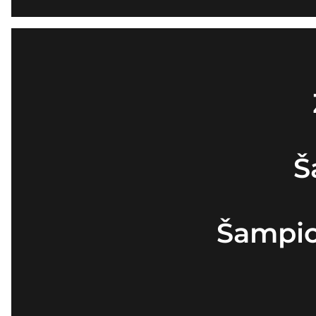
Š
Šampio