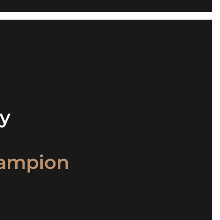
.
ky
ampion