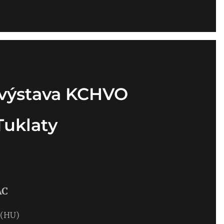
 výstava KCHVO
Tuklaty
AC
 (HU)