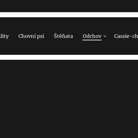
lity
Chovní psi
Štěňata
Odchov
Cassie-c