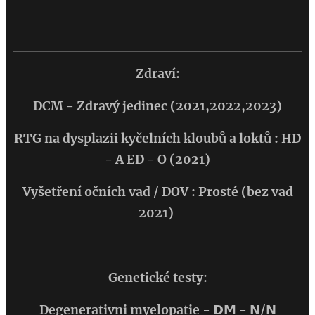
Zdraví:
DCM - Zdravý jedinec (2021,2022,2023)
RTG na dysplazii kyčelních kloubů a loktů : HD
- A ED - O (2021)
Vyšetření očních vad / DOV : Prosté (bez vad
2021)
Genetické testy:
Degenerativni myelopatie - 𝗗𝗠 - 𝗡/𝗡