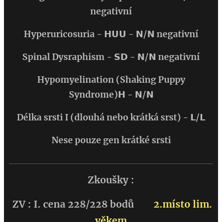
negativní
Hyperuricosuria - 𝗛𝗨𝗨 - 𝗡/𝗡 negativní
Spinal Dysraphism - 𝗦𝗗 - 𝗡/𝗡 negativní
Hypomyelination (Shaking Puppy
Syndrome)
𝗛
- 𝗡/𝗡
Délka srsti I (dlouhá nebo krátká srst) - 𝗟/𝗟
Nese pouze gen krátké srsti
Zkoušky :
ZV : I. cena 228/228 bodů
2.místo lim.
věkem