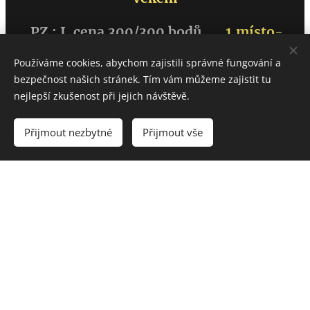
PZ : I. cena 300/300 bodů
1.místo-
Vítěz zkoušek
Používáme cookies, abychom zajistili správné fungování a
bezpečnost našich stránek. Tím vám můžeme zajistit tu
LZ : I. cena 238/248 bodů
1.místo-
nejlepší zkušenost při jejich návštěvě.
Vítěz
zkoušek
Přijmout nezbytné
Přijmout vše
SZVP : I. cena 96 /100 bodů
VZ : II. cena 471/500 bodů (lim.známka)
Nejlepší pole
MVD-VZ :
II. cena
459/500 bodů
(lim.známka)