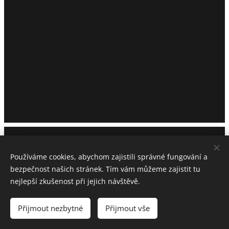
CHS Z MILÍČOVSKÝCH LESŮ A HÁJŮ
Petra Trundová
Používáme cookies, abychom zajistili správné fungování a
+ 420 773 637 812
bezpečnost našich stránek. Tím vám můžeme zajistit tu
info@vymar-ohar.cz
nejlepší zkušenost při jejich návštěvě.
Všechna práva vyhrazena 2018
Přijmout nezbytné
Přijmout vše
Vytvořeno službou
Webnode
Cookies