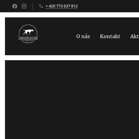
+ 420 773 637 812
O nás
Kontakt
Akt