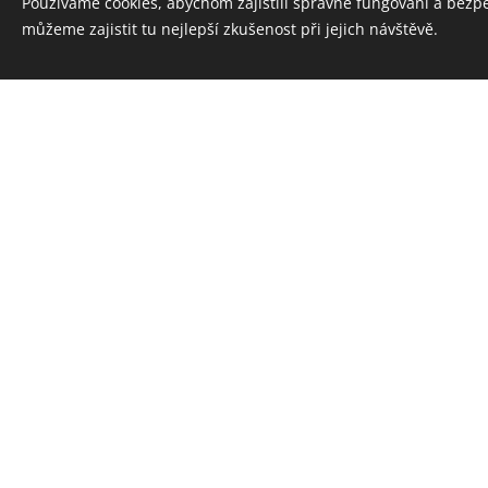
Používáme cookies, abychom zajistili správné fungování a bezp
můžeme zajistit tu nejlepší zkušenost při jejich návštěvě.