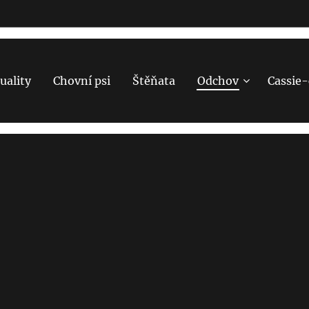
uality
Chovní psi
Štěňata
Odchov
Cassie