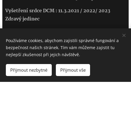
Vyšetření srdce DCM : 11.3.2021 / 2022/ 2023
Zdravý jedinec
Rtg na dysplazii kyčelních kloubů a loktů :
Používáme cookies, abychom zajistili správné fungování a
bezpečnost našich stránek. Tím vám můžeme zajistit tu
HD - A /A
nejlepší zkušenost při jejich návštěvě.
ED -
0/ 0 (2022)
Přijmout nezbytné
Přijmout vše
DOV/ vyšetření očních vad - prosté (bez vad 2022)
Aron fotogalerie