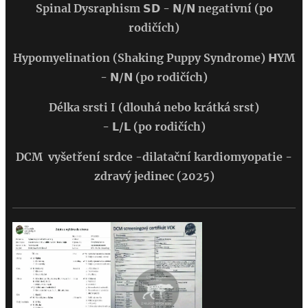
Spinal Dysraphism
𝗦𝗗 - 𝗡/𝗡 negativní
(po
rodičích)
Hypomyelination (Shaking Puppy Syndrome)
𝗛YM
- 𝗡/𝗡
(po rodičích)
Délka srsti I (dlouhá nebo krátká srst)
- 𝗟/𝗟
(po rodičích)
DCM vyšetření srdce -dilatační kardiomyopatie -
zdravý jedinec (2025)