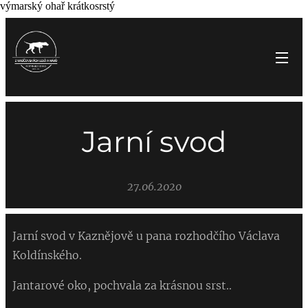
výmarský ohař krátkosrstý
Jarní svod
27.06.2020
Jarní svod v Kaznějově u pana rozhodčího Václava
Koldínského.
Jantarové oko, pochvala za krásnou srst..