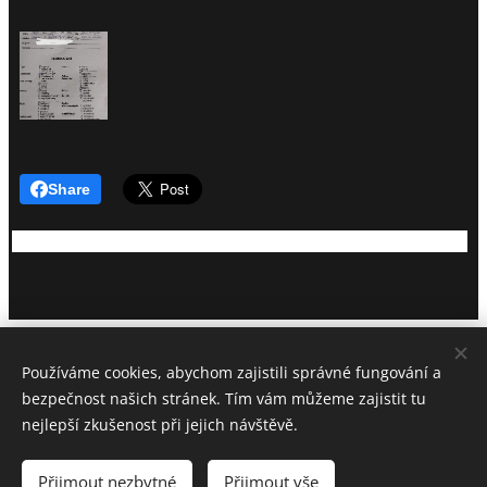
Share
CHS Z MILÍČOVSKÝCH LESŮ A HÁJŮ
Používáme cookies, abychom zajistili správné fungování a
Petra Trundová
bezpečnost našich stránek. Tím vám můžeme zajistit tu
+ 420 773 637 812
nejlepší zkušenost při jejich návštěvě.
info@vymar-ohar.cz
Všechna práva vyhrazena 2018
Přijmout nezbytné
Přijmout vše