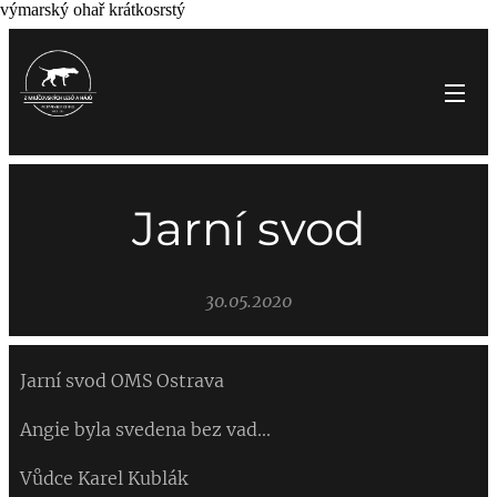
výmarský ohař krátkosrstý
Jarní svod
30.05.2020
Jarní svod OMS Ostrava
Angie byla svedena bez vad...
Vůdce Karel Kublák