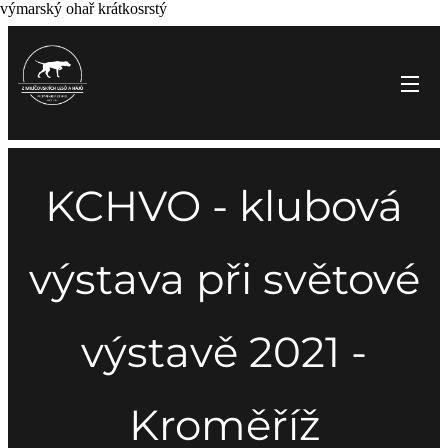
výmarský ohař krátkosrstý
KCHVO - klubová
výstava při světové
výstavě 2021 -
Kroměříž