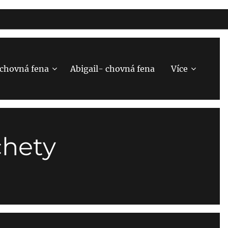
-chovná fena
Abigail- chovná fena
Více
chety