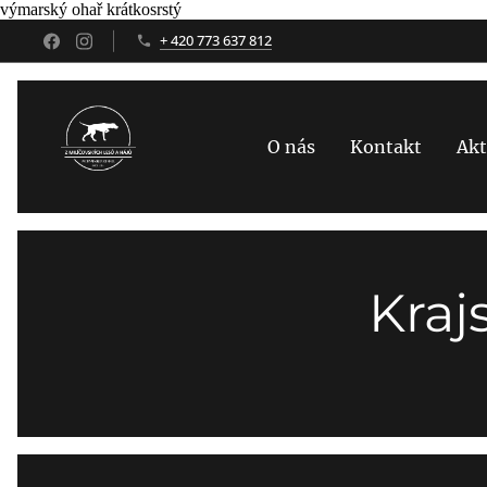
výmarský ohař krátkosrstý
+ 420 773 637 812
O nás
Kontakt
Akt
Kraj