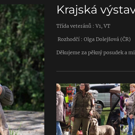
Krajská výsta
Třída veteránů : V1, VT
Rozhodčí : Olga Dolejšová (ČR)
Děkujeme za pěkný posudek a mil