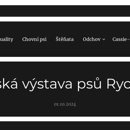
uality
Chovní psi
Štěňata
Odchov
Cassie
ská výstava psů Ry
01.10.2024