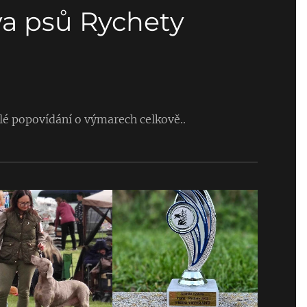
va psů Rychety
é popovídání o výmarech celkově..