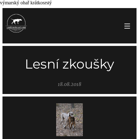
výmarský ohař krátkosrstý
Lesní zkoušky
18.08.2018